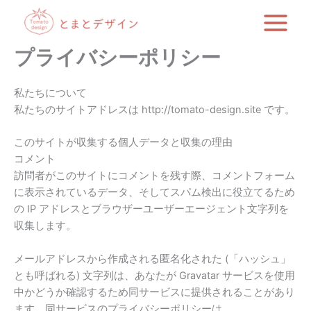
内
容
を
プライバシーポリシー
ス
キ
ッ
私たちについて
プ
私たちのサイトアドレスは http://tomato-design.site です。
このサイトが収集する個人データと収集の理由
コメント
訪問者がこのサイトにコメントを残す際、コメントフォーム
に表示されているデータ、そしてスパム検出に役立てるため
の IP アドレスとブラウザーユーザーエージェント文字列を
収集します。
メールアドレスから作成される匿名化された (「ハッシュ」
とも呼ばれる) 文字列は、あなたが Gravatar サービスを使用
中かどうか確認するため同サービスに提供されることがあり
ます。同サービスのプライバシーポリシーは